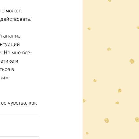
не может. 
 действовать."
й анализ 
нтуиции 
. Но мне все-
етике и 
ься в 
ким 
ое чувство, как 