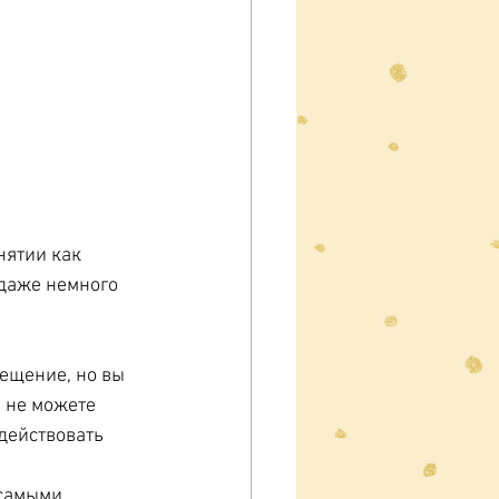
нятии как 
 даже немного 
рещение, но вы 
ы не можете 
действовать 
 самыми 