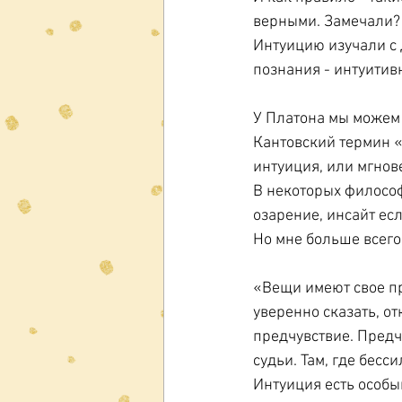
верными. Замечали?
Интуицию изучали с 
познания - интуитив
У Платона мы можем 
Кантовский термин «
интуиция, или мгно
В некоторых философ
озарение, инсайт ес
Но мне больше всего 
«Вещи имеют свое про
уверенно сказать, от
предчувствие. Предчу
судьи. Там, где бесс
Интуиция есть особый