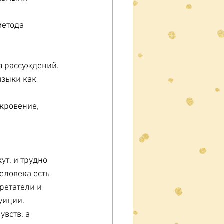
метода 
з рассуждений.
языки как 
кровение, 
т, и трудно 
еловека есть 
ретатели и 
уиции. 
вств, а 