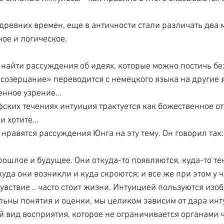
древних времен, еще в античности стали различать два 
ное и логическое.
найти рассуждения об идеях, которые можно постичь бе
созерцание» переводится с немецкого языка на другие 
венное узрение…
ских течениях интуиция трактуется как божественное от
ли хотите…
нравятся рассуждения Юнга на эту тему. Он говорил так:
шлое и будущее. Они откуда-то появляются, куда-то теку
куда они возникли и куда скроются; и все же при этом у ч
вствие .. часто стоит жизни. Интуицией пользуются изоб
ильны понятия и оценки, мы целиком зависим от дара инт
 вид восприятия, которое не ограничивается органами чу